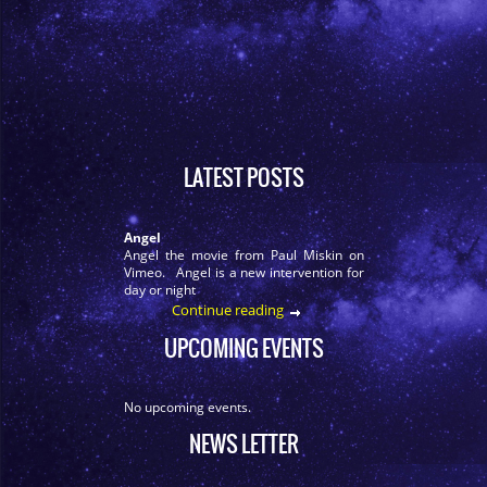
LATEST POSTS
Angel
Angel the movie from Paul Miskin on
Vimeo. Angel is a new intervention for
day or night
Continue reading
UPCOMING EVENTS
No upcoming events.
NEWS LETTER