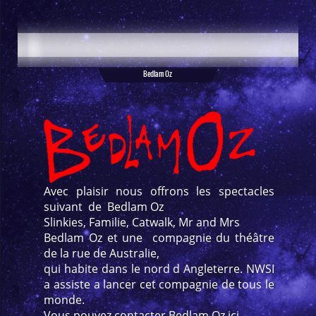
Bedlam Oz
Avec plaisir nous offrons les spectacles
suivant de Bedlam Oz
Slinkies, Familie, Catwalk, Mr and Mrs
Bedlam Oz et une compagnie du théâtre
de la rue de Australie,
qui habite dans le nord d Angleterre. NWSI
a assiste a lancer cet compagnie de tous le
monde.
Vous pouvez contacter Bedlam Oz ici.