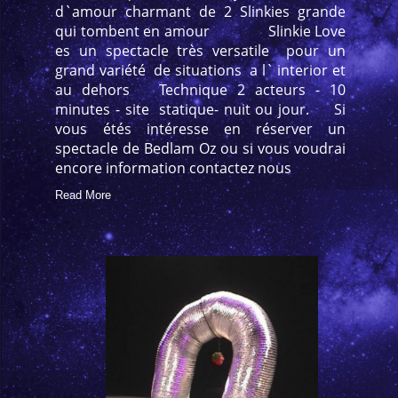
d`amour charmant de 2 Slinkies grande
qui tombent en amour Slinkie Love
es un spectacle très versatile pour un
grand variété de situations a l` interior et
au dehors Technique 2 acteurs - 10
minutes - site statique- nuit ou jour. Si
vous étés intéresse en réserver un
spectacle de Bedlam Oz ou si vous voudrai
encore information contactez nous
Read More