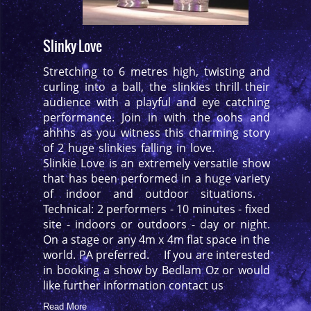
Slinky Love
Stretching to 6 metres high, twisting and
curling into a ball, the slinkies thrill their
audience with a playful and eye catching
performance. Join in with the oohs and
ahhhs as you witness this charming story
of 2 huge slinkies falling in love.
Slinkie Love is an extremely versatile show
that has been performed in a huge variety
of indoor and outdoor situations.
Technical: 2 performers - 10 minutes - fixed
site - indoors or outdoors - day or night.
On a stage or any 4m x 4m flat space in the
world. PA preferred. If you are interested
in booking a show by Bedlam Oz or would
like further information contact us
Read More