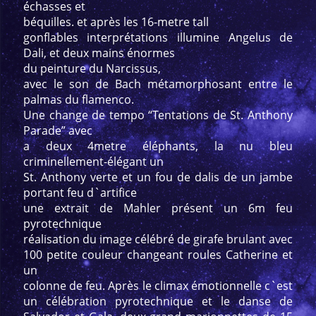
échasses et
béquilles. et après les 16-metre tall
gonflables interprétations illumine Angelus de
Dali, et deux mains énormes
du peinture du Narcissus,
avec le son de Bach métamorphosant entre le
palmas du flamenco.
Une change de tempo “Tentations de St. Anthony
Parade” avec
a deux 4metre éléphants, la nu bleu
criminellement-élégant un
St. Anthony verte et un fou de dalis de un jambe
portant feu d`artifice
une extrait de Mahler présent un 6m feu
pyrotechnique
réalisation du image célébré de girafe brulant avec
100 petite couleur changeant roules Catherine et
un
colonne de feu. Après le climax émotionnelle c`est
un célébration pyrotechnique et le danse de