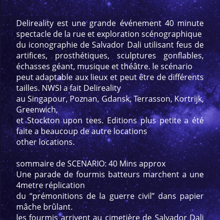
Delireality est une grande événement 40 minute
spectacle de la rue et exploration scénographique
du iconographie de Salvador Dali utilisant feus de
artifices, prosthétiques, sculptures gonflables,
échasses géant, musique et théâtre. le scénario
peut adaptable aux lieux et peut être de différents
tailles. NWSI a fait Delireality
au Singapour, Poznan, Gdansk, Terrasson, Kortrijk,
Greenwich,
et Stockton upon tees. Editions plus petite a été
faite a beaucoup de autre locations
other locations.
sommaire de SCENARIO: 40 Mins approx
Une parade de fourmis batteurs marchent a une
4metre réplication
du “prémonitions de la guerre civil” dans papier
mâche brûlant.
les fourmis arrivent au cimetière de Salvador Dali