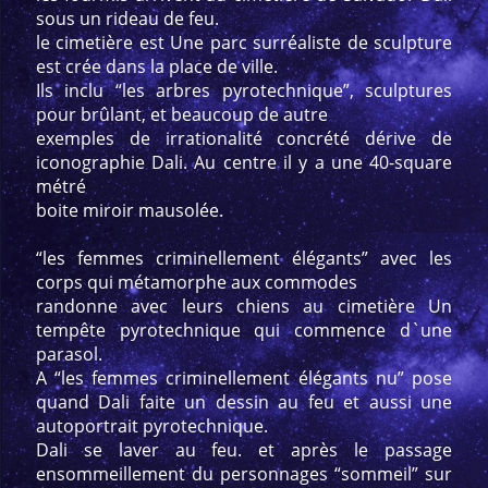
sous un rideau de feu.
le cimetière est Une parc surréaliste de sculpture
est crée dans la place de ville.
Ils inclu “les arbres pyrotechnique”, sculptures
pour brûlant, et beaucoup de autre
exemples de irrationalité concrété dérive de
iconographie Dali. Au centre il y a une 40-square
métré
boite miroir mausolée.
“les femmes criminellement élégants” avec les
corps qui métamorphe aux commodes
randonne avec leurs chiens au cimetière Un
tempête pyrotechnique qui commence d`une
parasol.
A “les femmes criminellement élégants nu” pose
quand Dali faite un dessin au feu et aussi une
autoportrait pyrotechnique.
Dali se laver au feu. et après le passage
ensommeillement du personnages “sommeil” sur