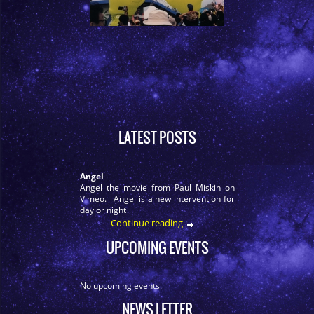
LATEST POSTS
Angel
Angel the movie from Paul Miskin on
Vimeo. Angel is a new intervention for
day or night
Continue reading
UPCOMING EVENTS
No upcoming events.
NEWS LETTER