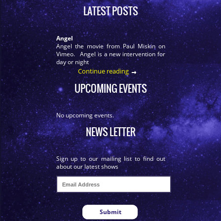
LATEST POSTS
Angel
Angel the movie from Paul Miskin on
Vimeo. Angel is a new intervention for
day or night
Continue reading
UPCOMING EVENTS
No upcoming events.
NEWS LETTER
Sign up to our mailing list to find out
about our latest shows
Submit