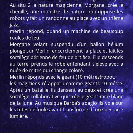
Au situ 2 la nature magicienne, Morgane, crée le
chenille, une monstre de nature, qui oppose les
robots y fait un randonne au place avec un thème
jazz.
merlin répond, quand un machine de beaucoup
roules de feu.
Morgane volant suspendu d’un ballon hélium
plonge sur Merlin, encerclement la place et fait les
sortilège aérienne de feu de artifice. Elle descends
au terre, prends le robe entendant s’élève avec a
nuée de mites qui change coloré.
Merlin réponds avec le géant (10 métrés)robot.
les magiciens ré-apparu comme géants 10 métré.
Après un bataille, ils dansent au deux et crée une
sortilège collaborative qui crée le géant mite blanc
de la lune. Au musique Barba’s adagio ils vole sur
les tetes de foule avant transforme d`un spectacle
lumière.