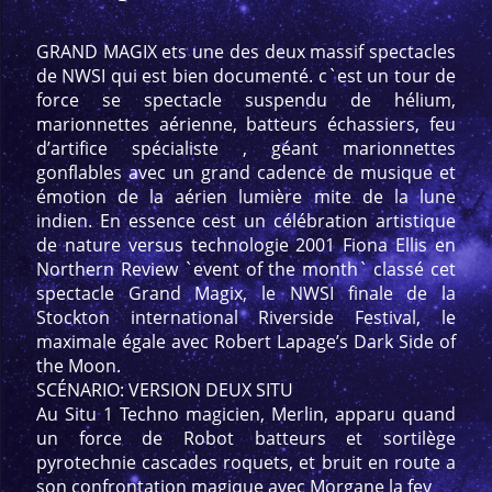
GRAND MAGIX ets une des deux massif spectacles
de NWSI qui est bien documenté. c`est un tour de
force se spectacle suspendu de hélium,
marionnettes aérienne, batteurs échassiers, feu
d’artifice spécialiste , géant marionnettes
gonflables avec un grand cadence de musique et
émotion de la aérien lumière mite de la lune
indien. En essence cest un célébration artistique
de nature versus technologie 2001 Fiona Ellis en
Northern Review `event of the month` classé cet
spectacle Grand Magix, le NWSI finale de la
Stockton international Riverside Festival, le
maximale égale avec Robert Lapage’s Dark Side of
the Moon.
SCÉNARIO: VERSION DEUX SITU
Au Situ 1 Techno magicien, Merlin, apparu quand
un force de Robot batteurs et sortilège
pyrotechnie cascades roquets, et bruit en route a
son confrontation magique avec Morgane la fey