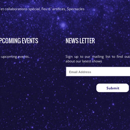
 collaborations spécial
,
Feu d`artifices
,
Spectacles
PCOMING EVENTS
NEWS LETTER
 upcoming events.
Sign up to our mailing list to find out
about our latest shows
Submit