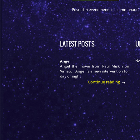
Posted in
événements de communauté et
LATEST POSTS
U
No
Angel
Angel the movie from Paul Miskin on
Vimeo. Angel is a new intervention for
day or night
Continue reading