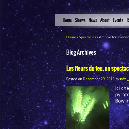
Home
Shows
News
About
Events
R
Home
›
Spectacles
›
Archive for événe
Blog Archives
Les fleurs du feu, un spectac
Posted on
December 29, 2013
by
nwsi
Ici ch
pyrot
Bowlin