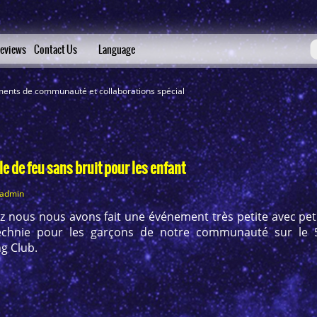
eviews
Contact Us
Language
ments de communauté et collaborations spécial
le de feu sans bruit pour les enfant
_admin
ez nous nous avons fait une événement très petite avec pet
echnie pour les garçons de notre communauté sur le
g Club.