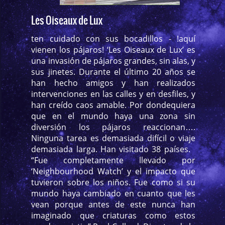
Les Oiseaux de Lux
ten cuidado con sus bocadillos - !aquí
vienen los pájaros! ‘Les Oiseaux de Lux’ es
una invasión de pájaros grandes, sin alas, y
sus jinetes. Durante el último 20 años se
han hecho amigos y han realizados
intervenciones en las calles y en desfiles, y
han creído caos amable. Por dondequiera
que en el mundo haya una zona sin
diversión los pájaros reaccionan….
Ninguna tarea es demasiada difícil o viaje
demasiada larga. Han visitado 38 países.
“Fue completamente llevado por
‘Neighbourhood Watch’ y el impacto que
tuvieron sobre los niños. Fue como si su
mundo haya cambiado en cuanto que les
vean porque antes de este nunca han
imaginado que criaturas como estos