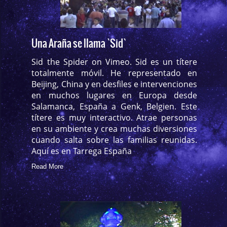
Una Araña se llama `Sid`
Sid the Spider on Vimeo. Sid es un títere
totalmente móvil. He representado en
Beijing, China y en desfiles e intervenciones
en muchos lugares en Europa desde
Salamanca, España a Genk, Belgien. Este
títere es muy interactivo. Atrae personas
en su ambiente y crea muchas diversiones
cuando salta sobre las familias reunidas.
Aquí es en Tarrega España
Read More