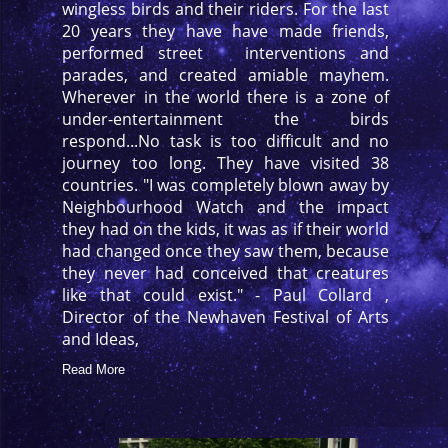
wingless birds and their riders. For the last
20 years they have have made friends,
performed street interventions and
parades, and created amiable mayhem.
Wherever in the world there is a zone of
under-entertainment the birds
respond...No task is too difficult and no
journey too long. They have visited 38
countries. "I was completely blown away by
Neighbourhood Watch and the impact
they had on the kids, it was as if their world
had changed once they saw them, because
they never had conceived that creatures
like that could exist." - Paul Collard ,
Director of the Newhaven Festival of Arts
and Ideas,
Read More