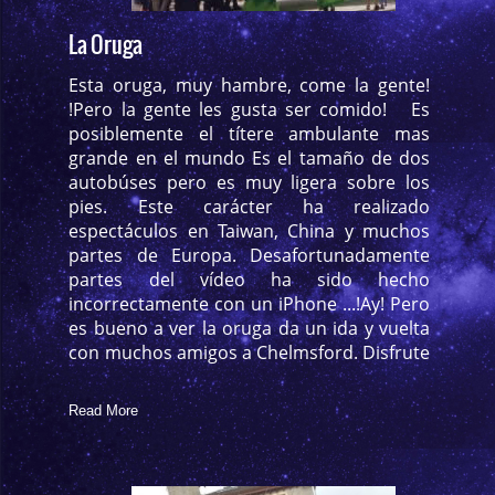
La Oruga
Esta oruga, muy hambre, come la gente!
!Pero la gente les gusta ser comido! Es
posiblemente el títere ambulante mas
grande en el mundo Es el tamaño de dos
autobúses pero es muy ligera sobre los
pies. Este carácter ha realizado
espectáculos en Taiwan, China y muchos
partes de Europa. Desafortunadamente
partes del vídeo ha sido hecho
incorrectamente con un iPhone ...!Ay! Pero
es bueno a ver la oruga da un ida y vuelta
con muchos amigos a Chelmsford. Disfrute
Read More