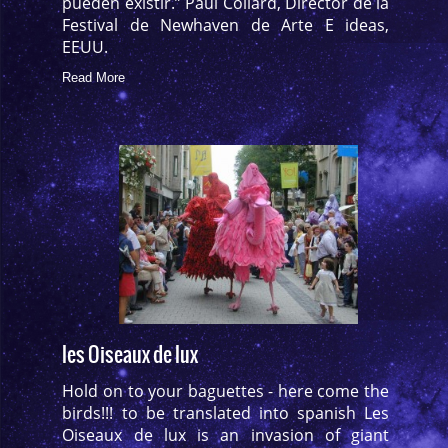
pueden existir.” Paul Collard, Director de la
Festival de Newhaven de Arte E ideas,
EEUU.
Read More
les Oiseaux de lux
Hold on to your baguettes - here come the
birds!!! to be translated into spanish Les
Oiseaux de lux is an invasion of giant