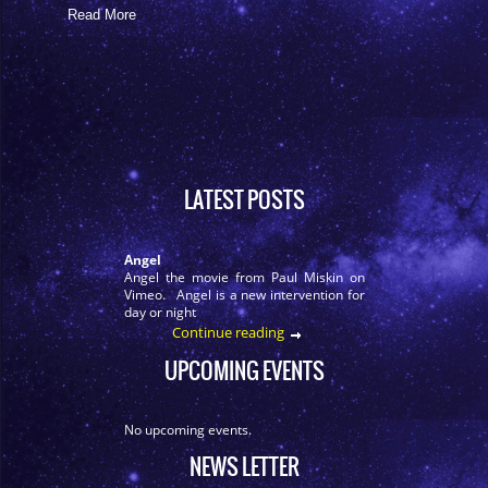
Read More
LATEST POSTS
Angel
Angel the movie from Paul Miskin on
Vimeo. Angel is a new intervention for
day or night
Continue reading
UPCOMING EVENTS
No upcoming events.
NEWS LETTER