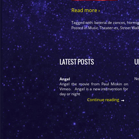
Read more ›
Tagged with:
bateria de zancos
,
hormig
Posted in
Music Theater-es
,
Street Wal
LATEST POSTS
U
No
Angel
Angel the movie from Paul Miskin on
Vimeo. Angel is a new intervention for
day or night
Continue reading