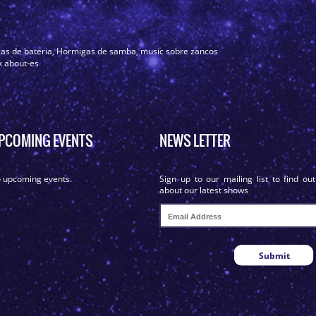
as de bateria
,
Hormigas de samba
,
music sobre zancos
k about-es
PCOMING EVENTS
NEWS LETTER
 upcoming events.
Sign up to our mailing list to find out
about our latest shows
Submit