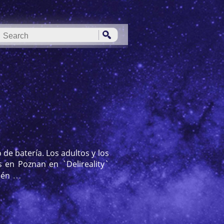
de batería. Los adultos y los
 en Poznan en `Delireality`
…
ién