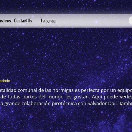
eviews
Contact Us
Language
s
_admin
talidad comunal de las hormigas es perfecta por un equipo 
 de todas partes del mundo les gustan. Aquí puede verles
a grande colaboración pirotécnica con Salvador Dali. Tamb