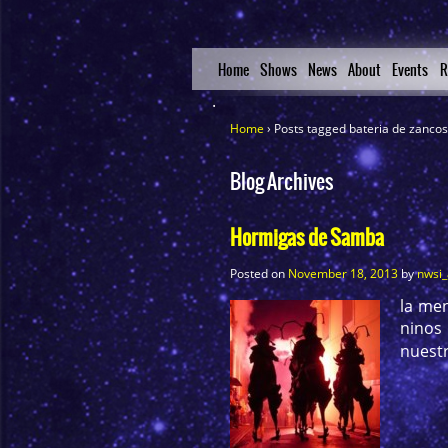
Home
Shows
News
About
Events
R
Home
›
Posts tagged bateria de zanco
Blog Archives
Hormigas de Samba
Posted on
November 18, 2013
by
nwsi
la men
ninos
nuestr