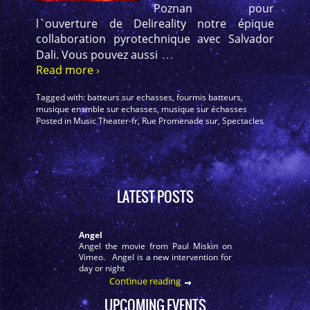
Poznan pour
l`ouverture de Delireality notre épique
collaboration pyrotechnique avec Salvador
…
Dali. Vous pouvez aussi
Read more ›
Tagged with:
batteurs sur echasses
,
fourmis batteurs
,
musique ensmble sur echasses
,
musique sur échasses
Posted in
Music Theater-fr
,
Rue Promenade sur
,
Spectacles
LATEST POSTS
Angel
Angel the movie from Paul Miskin on
Vimeo. Angel is a new intervention for
day or night
Continue reading
UPCOMING EVENTS