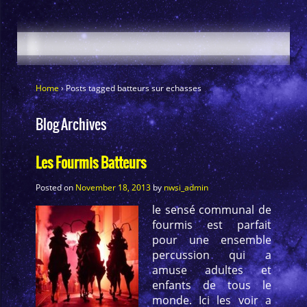
Home
›
Posts tagged batteurs sur echasses
Blog Archives
Les Fourmis Batteurs
Posted on
November 18, 2013
by
nwsi_admin
le sensé communal de
fourmis est parfait
pour une ensemble
percussion qui a
amuse adultes et
enfants de tous le
monde. Ici les voir a