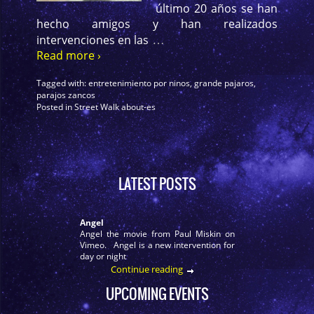
último 20 años se han
hecho amigos y han realizados
…
intervenciones en las
Read more ›
Tagged with:
entretenimiento por ninos
,
grande pajaros
,
parajos zancos
Posted in
Street Walk about-es
LATEST POSTS
Angel
Angel the movie from Paul Miskin on
Vimeo. Angel is a new intervention for
day or night
Continue reading
UPCOMING EVENTS