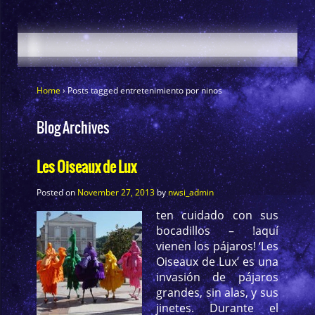
Home
›
Posts tagged entretenimiento por ninos
Blog Archives
Les Oiseaux de Lux
Posted on
November 27, 2013
by
nwsi_admin
ten cuidado con sus
bocadillos – !aquí
vienen los pájaros! ‘Les
Oiseaux de Lux’ es una
invasión de pájaros
grandes, sin alas, y sus
jinetes. Durante el