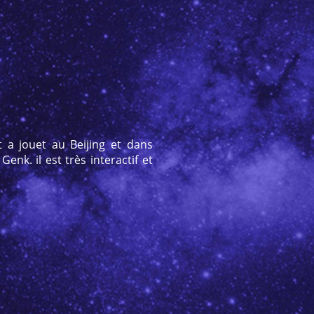
 a jouet au Beijing et dans
nk. il est très interactif et