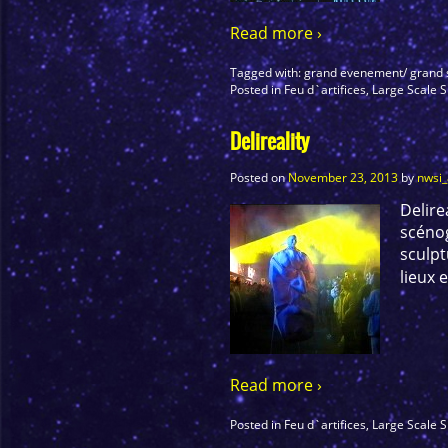
Read more ›
Tagged with:
grand evenement/ grand 
Posted in
Feu d`artifices
,
Large Scale 
Delireality
Posted on
November 23, 2013
by
nwsi
Delir
scénog
sculp
lieux 
Read more ›
Posted in
Feu d`artifices
,
Large Scale 