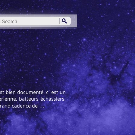
st bien documenté. c`est un
rienne, batteurs échassiers,
…
 grand cadence de