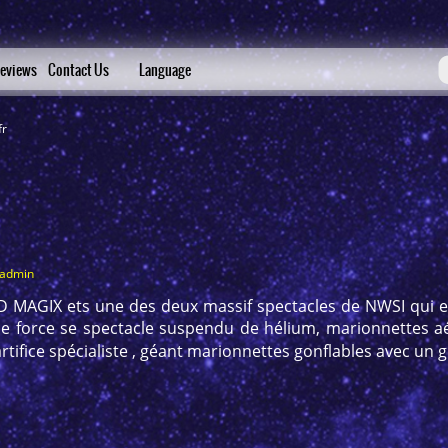
eviews
Contact Us
Language
fr
_admin
 MAGIX ets une des deux massif spectacles de NWSI qui e
e force se spectacle suspendu de hélium, marionnettes aé
artifice spécialiste , géant marionnettes gonflables avec un