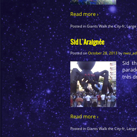
Read more ›
Posted in
Giants Walk the City-fr
,
Large
Sid L`Araignée
Posted on
October 28, 2013
by
nwsi_a
Sid t
parade
très d
Read more ›
Posted in
Giants Walk the City-fr
,
Large