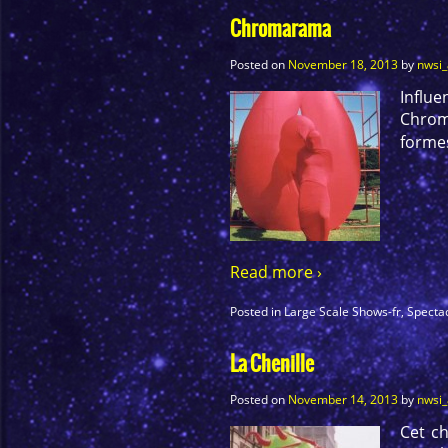
Chromarama
Posted on
November 18, 2013
by
nwsi
Influ
Chrom
formes
Read more ›
Posted in
Large Scale Shows-fr
,
Specta
La Chenille
Posted on
November 14, 2013
by
nwsi
Cet ch