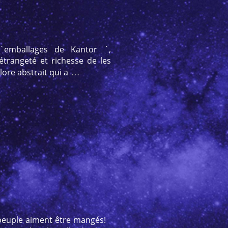
s`emballages de Kantor `,
trangeté et richesse de les
…
ore abstrait qui a
s peuple aiment être mangés!