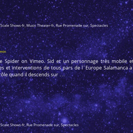
 Scale Shows-fr
,
Music Theater-fr
,
Rue Promenade sur
,
Spectacles
dmin
he Spider on Vimeo. Sid et un personnage très mobile et
s et interventions de tous pars de l`Europe Salamanca a Ge
…
rôle quand il descends sur
 Scale Shows-fr
,
Rue Promenade sur
,
Spectacles