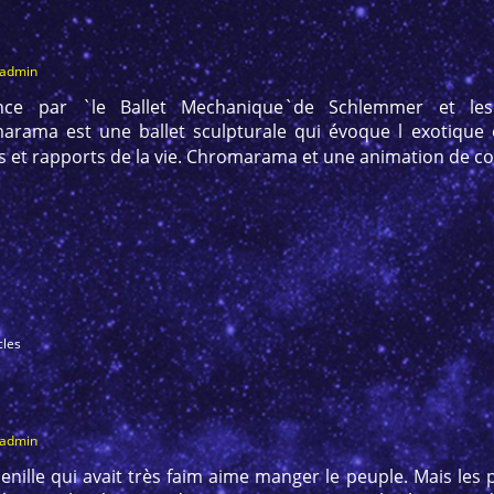
_admin
ence par `le Ballet Mechanique`de Schlemmer et le
arama est une ballet sculpturale qui évoque l exotique é
 et rapports de la vie. Chromarama et une animation de col
cles
_admin
enille qui avait très faim aime manger le peuple. Mais le