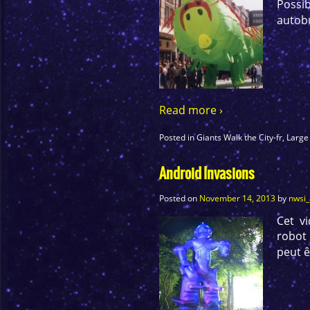
Possi
autobu
Read more ›
Posted in
Giants Walk the City-fr
,
Large
Android Invasions
Posted on
November 14, 2013
by
nwsi
Cet v
robot 
peut ê