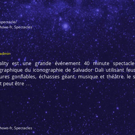
spectacle/
Shows-fr
,
Spectacles
_admin
eality est une grande événement 40 minute spectacle
raphique du iconographie de Salvador Dali utilisant feus 
tures gonflables, échasses géant, musique et théâtre. le
…
et peut être
Shows-fr
,
Spectacles