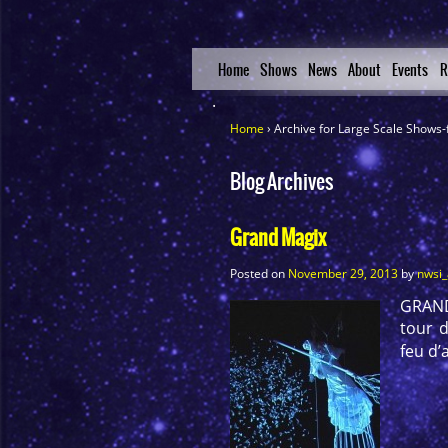
Home
Shows
News
About
Events
R
Home
›
Archive for Large Scale Shows-
Blog Archives
Grand Magix
Posted on
November 29, 2013
by
nwsi
GRAND
tour d
feu d’