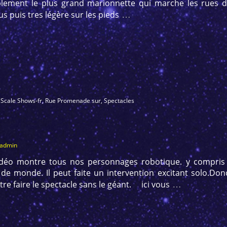
blement le plus grand marionnette qui marche les rues d
…
s puis tres légère sur les pieds
 Scale Shows-fr
,
Rue Promenade sur
,
Spectacles
_admin
idéo montre tous nos personnages robotique. y compris 
de monde. Il peut faite un intervention excitant solo.Don
…
tre faire le spectacle sans le géant. ici vous