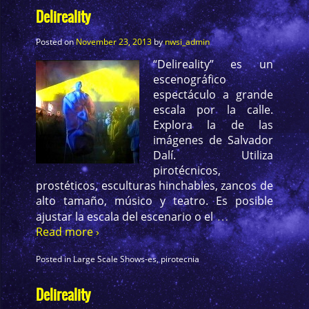
Delireality
Posted on
November 23, 2013
by
nwsi_admin
“Delireality” es un
escenográfico
espectáculo a grande
escala por la calle.
Explora la de las
imágenes de Salvador
Dalí. Utiliza
pirotécnicos,
prostéticos, esculturas hinchables, zancos de
alto tamaño, músico y teatro. Es posible
…
ajustar la escala del escenario o el
Read more ›
Posted in
Large Scale Shows-es
,
pirotecnia
Delireality