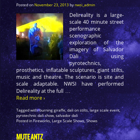
Posted on
November 23, 2013
by
nwsi_admin
Delireality is a large-
scale 40 minute street
performance
scenographic
exploration of the
imagery of Salvador
Dali using
pyrotechnics,
prosthetics, inflatable sculptures, giant stilts,
music and theatre. The scenario is site and
scale adaptable. NWSI have performed
…
Delireality at the full
Read more ›
Tagged with:
burning giraffe
,
dali on stilts
,
large scale event
,
pyrotechnic dali show
,
salvador dali
Posted in
Fireworks
,
Large Scale Shows
,
Shows
MUTE ANTZ