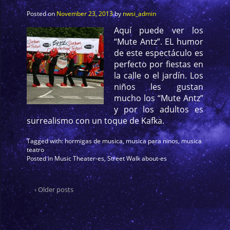
Posted on
November 23, 2013
by
nwsi_admin
Aquí puede ver los
“Mute Antz”. EL humor
de este espectáculo es
perfecto por fiestas en
la calle o el jardín. Los
niños les gustan
mucho los “Mute Antz”
y por los adultos es
surrealismo con un toque de Kafka.
Tagged with:
hormigas de musica
,
musica para ninos
,
musica
teatro
Posted in
Music Theater-es
,
Street Walk about-es
‹ Older posts