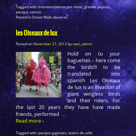
Tagged with:
entretenimiento por ninos
,
grande pajaros
,
parajos zancos
Posted in
Street Walk about-es
les Oiseaux de lux
Posted on
November 27, 2013
by
nwsi_admin
Hold on to your
baguettes – here come
the birds!!! to be
translated into
spanish Les Oiseaux
de lux is an invasion of
giant wingless birds
and their riders. For
the last 20 years they have have made
…
friends, performed
Read more ›
Tagged with:
parajos gigantes
,
teatro de calle