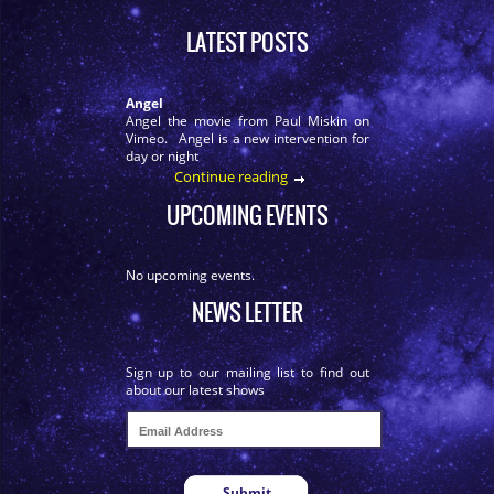
LATEST POSTS
Angel
Angel the movie from Paul Miskin on
Vimeo. Angel is a new intervention for
day or night
Continue reading
UPCOMING EVENTS
No upcoming events.
NEWS LETTER
Sign up to our mailing list to find out
about our latest shows
Submit