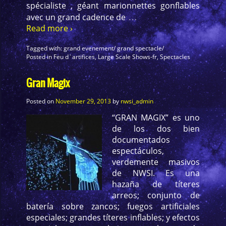
spécialiste , géant marionnettes gonflables
…
avec un grand cadence de
Read more ›
Tagged with:
grand evenement/ grand spectacle/
Posted in
Feu d`artifices
,
Large Scale Shows-fr
,
Spectacles
Gran Magix
Posted on
November 29, 2013
by
nwsi_admin
“GRAN MAGIX” es uno
de los dos bien
documentados
espectáculos,
verdemente masivos
de NWSI. Es una
hazaña de títeres
arreos; conjunto de
batería sobre zancos; fuegos artificiales
especiales; grandes títeres inflables; y efectos