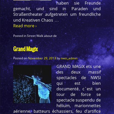
haben sie Freunde
gemacht, und sind in Paraden und
Straßentheater aufgetreten um freundliche
…
und Kreativen Chaos
Read more ›
Posted in
Street Walk about-de
Grand Magix
Posted on
November 29, 2013
by
nwsi_admin
GRAND MAGIX ets une
des deux massif
spectacles de NWSI
qui est bien
documenté. c`est un
tour de force se
spectacle suspendu de
hélium, marionnettes
aérienne, batteurs échassiers, feu d’artifice