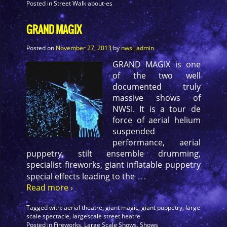
Posted in
Street Walk about-es
GRAND MAGIX
Posted on
November 27, 2013
by
nwsi_admin
GRAND MAGIX is one
of the two well
documented truly
massive shows of
NWSI. It is a tour de
force of aerial helium
suspended
performance, aerial
puppetry, stilt ensemble drumming,
specialist fireworks, giant inflatable puppetry
…
special effects leading to the
Read more ›
Tagged with:
aerial theatre
,
giant magic
,
giant puppetry
,
large
scale spectacle
,
largescale street heatre
Posted in
Fireworks
,
Large Scale Shows
,
Shows