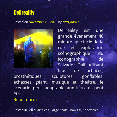
Delireality
Posted on
November 23, 2013
by
nwsi_admin
Delireality est une
grande événement 40
minute spectacle de la
rue et exploration
scénographique du
iconographie de
Salvador Dali utilisant
feus de artifices,
prosthétiques, sculptures gonflables,
échasses géant, musique et théâtre. le
scénario peut adaptable aux lieux et peut
…
être
Read more ›
Posted in
Feu d`artifices
,
Large Scale Shows-fr
,
Spectacles