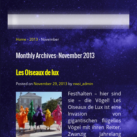
Home
›
2013
›
November
Monthly Archives:
November 2013
Les Oiseaux de lux
Posted on
November 29, 2013
by
nwsi_admin
Festhalten – hier sind
sie – die Vögel! Les
Oiseaux de Lux ist eine
Invasion von
gigantischen flügellos
Vögel mit ihren Reiter.
Zwanzig Jahrelang