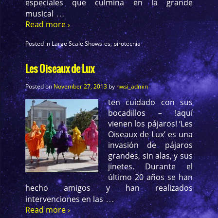
especiales que culmina en la grande
…
musical
Read more ›
Posted in
Large Scale Shows-es
,
pirotecnia
Les Oiseaux de Lux
Posted on
November 27, 2013
by
nwsi_admin
ten cuidado con sus
bocadillos – !aquí
vienen los pájaros! ‘Les
Oiseaux de Lux’ es una
invasión de pájaros
grandes, sin alas, y sus
jinetes. Durante el
último 20 años se han
hecho amigos y han realizados
…
intervenciones en las
Read more ›